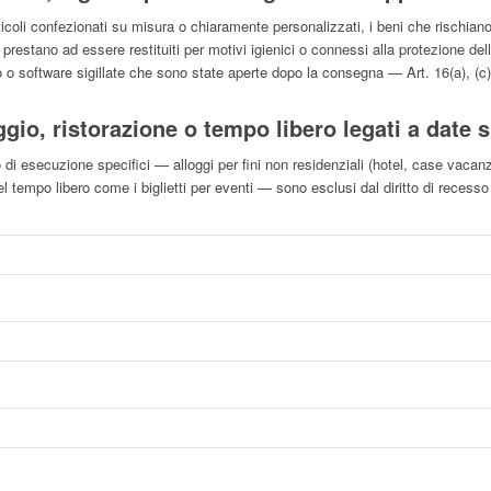
rticoli confezionati su misura o chiaramente personalizzati, i beni che rischia
n si prestano ad essere restituiti per motivi igienici o connessi alla protezione d
 o software sigillate che sono state aperte dopo la consegna — Art. 16(a), (c), 
ggio, ristorazione o tempo libero legati a date 
o di esecuzione specifici — alloggi per fini non residenziali (hotel, case vacanza
del tempo libero come i biglietti per eventi — sono esclusi dal diritto di recess