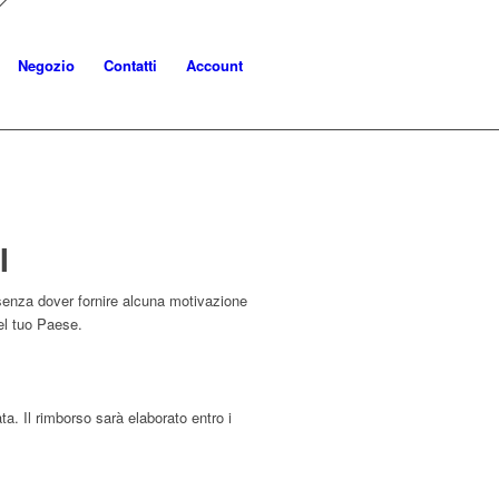
Negozio
Contatti
Account
I
, senza dover fornire alcuna motivazione
el tuo Paese.
a. Il rimborso sarà elaborato entro i