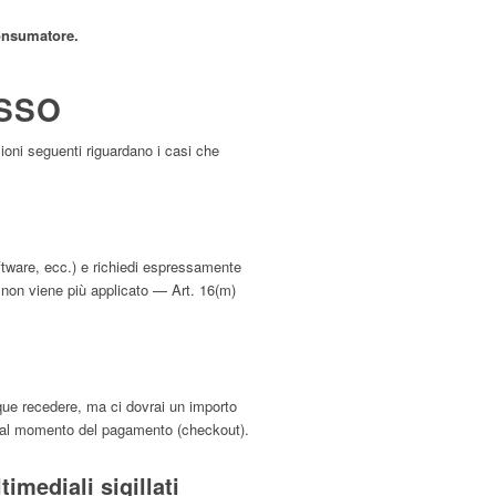
onsumatore
.
ESSO
zioni seguenti riguardano i casi che
oftware, ecc.) e richiedi espressamente
ni non viene più applicato — Art. 16(m)
nque recedere, ma ci dovrai un importo
ta al momento del pagamento (checkout).
timediali sigillati