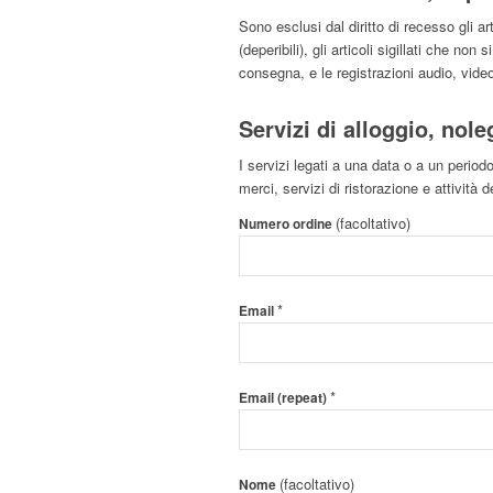
Sono esclusi dal diritto di recesso gli a
(deperibili), gli articoli sigillati che no
consegna, e le registrazioni audio, video
Servizi di alloggio, nole
I servizi legati a una data o a un period
merci, servizi di ristorazione e attività 
(facoltativo)
Numero ordine
*
Email
*
Email (repeat)
(facoltativo)
Nome