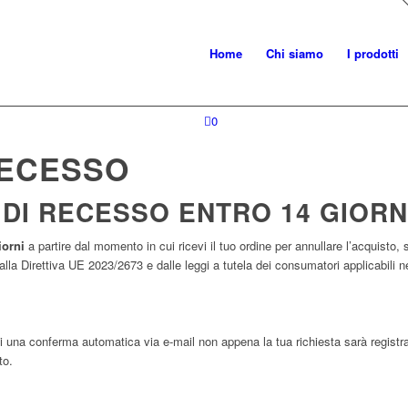
Home
Chi siamo
I prodotti
0
RECESSO
O DI RECESSO ENTRO 14 GIORN
iorni
a partire dal momento in cui ricevi il tuo ordine per annullare l’acquisto
lla Direttiva UE 2023/2673 e dalle leggi a tutela dei consumatori applicabili n
 una conferma automatica via e-mail non appena la tua richiesta sarà registrat
to.