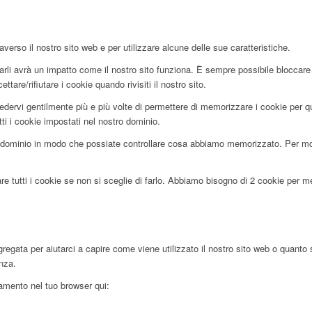
averso il nostro sito web e per utilizzare alcune delle sue caratteristiche.
utarli avrà un impatto come il nostro sito funziona. È sempre possibile blocca
tare/rifiutare i cookie quando rivisiti il nostro sito.
edervi gentilmente più e più volte di permettere di memorizzare i cookie per que
tti i cookie impostati nel nostro dominio.
dominio in modo che possiate controllare cosa abbiamo memorizzato. Per motiv
re tutti i cookie se non si sceglie di farlo. Abbiamo bisogno di 2 cookie per 
egata per aiutarci a capire come viene utilizzato il nostro sito web o quanto 
enza.
ciamento nel tuo browser qui: