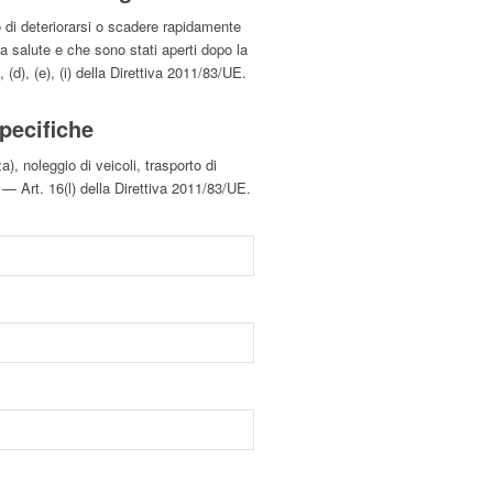
no di deteriorarsi o scadere rapidamente
ella salute e che sono stati aperti dopo la
(d), (e), (i) della Direttiva 2011/83/UE.
specifiche
), noleggio di veicoli, trasporto di
o — Art. 16(l) della Direttiva 2011/83/UE.