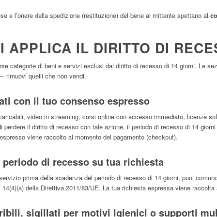
se e l’onere della spedizione (restituzione) del bene al mittente spettano al
c
 APPLICA IL DIRITTO DI REC
 categorie di beni e servizi esclusi dal diritto di recesso di 14 giorni. Le se
— rimuovi quelli che non vendi.
cati con il tuo consenso espresso
 scaricabili, video in streaming, corsi online con accesso immediato, licenze s
i perdere il diritto di recesso con tale azione, il periodo di recesso di 14 gior
o espresso viene raccolto al momento del pagamento (checkout).
l periodo di recesso su tua richiesta
n servizio prima della scadenza del periodo di recesso di 14 giorni, puoi comu
t. 14(4)(a) della Direttiva 2011/83/UE. La tua richiesta espressa viene raccol
bili, sigillati per motivi igienici o supporti mul