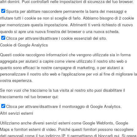
altri domini. Puoi controllarli nelle impostazioni di sicurezza del tuo browser.
Spunta per abilitare nascondere permanente la barra dei messaggi e
rifiutare tutti i cookie se non si sceglie di farlo. Abbiamo bisogno di 2 cookie
per memorizzare questa impostazione. Altrimenti ti verrà richiesto di nuovo
quando si apre una nuova finestra del browser o una nuova scheda.
Clicca per attivare/disattivare i cookie essenziali del sito.
Cookie di Google Analytics
Questi cookie raccolgono informazioni che vengono utilizzate sia in forma
aggregata per aiutarci a capire come viene utilizzato il nostro sito web o
quanto sono efficaci le nostre campagne di marketing, o per aiutarci a
personalizzare il nostro sito web e l'applicazione per voi al fine di migliorare la
vostra esperienza.
Se non vuoi che tracciamo la tua visita al nostro sito puoi disabilitare il
tracciamento nel tuo browser qui:
Clicca per attivare/disattivare il monitoraggio di Google Analytics.
Altri servizi esterni
Utilizziamo anche diversi servizi esterni come Google Webfonts, Google
Maps e fornitori esterni di video. Poiché questi fornitori possono raccogliere
dati personali come il tuo indirizzo IP, ti permettiamo di bloccarli qui. Si prega