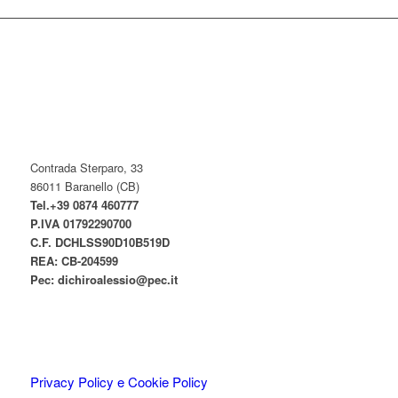
Contrada Sterparo, 33
86011 Baranello (CB)
Tel.+39 0874 460777
P.IVA
01792290700
C.F. DCHLSS90D10B519D
REA: CB-
204599
Pec:
dichiroalessio@pec.it
Privacy Policy e Cookie Policy