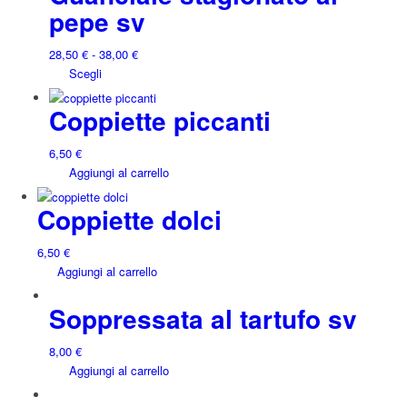
pepe sv
Fascia
28,50
€
-
38,00
€
Questo
di
Scegli
prodotto
prezzo:
Coppiette piccanti
ha
da
più
28,50 €
varianti.
a
6,50
€
Le
38,00 €
Aggiungi al carrello
opzioni
possono
Coppiette dolci
essere
scelte
6,50
€
nella
Aggiungi al carrello
pagina
del
Soppressata al tartufo sv
prodotto
8,00
€
Aggiungi al carrello