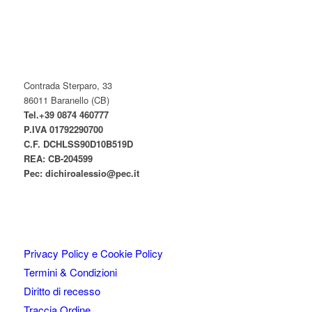
prodotto
essere
scelte
nella
pagina
del
prodotto
Contrada Sterparo, 33
86011 Baranello (CB)
Tel.+39 0874 460777
P.IVA
01792290700
C.F. DCHLSS90D10B519D
REA: CB-
204599
Pec:
dichiroalessio@pec.it
Privacy Policy e Cookie Policy
Termini & Condizioni
Diritto di recesso
Traccia Ordine