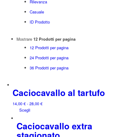
Rilevanza
Casuale
ID Prodotto
Mostrare
12 Prodotti per pagina
12 Prodotti per pagina
24 Prodotti per pagina
36 Prodotti per pagina
Caciocavallo al tartufo
Fascia
14,00
€
-
28,00
€
Questo
di
Scegli
prodotto
prezzo:
Caciocavallo extra
ha
da
più
14,00 €
stagionato
varianti.
a