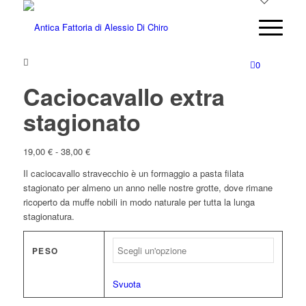
0
Caciocavallo extra
stagionato
Fascia
19,00
€
-
38,00
€
di
Il caciocavallo stravecchio è un formaggio a pasta filata
prezzo:
stagionato per almeno un anno nelle nostre grotte, dove rimane
da
ricoperto da muffe nobili in modo naturale per tutta la lunga
19,00 €
stagionatura.
a
38,00 €
PESO
Svuota