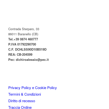
prodotto
possono
essere
scelte
nella
pagina
Contrada Sterparo, 33
del
86011 Baranello (CB)
prodotto
Tel.+39 0874 460777
P.IVA
01792290700
C.F. DCHLSS90D10B519D
REA: CB-
204599
Pec:
dichiroalessio@pec.it
Privacy Policy e Cookie Policy
Termini & Condizioni
Diritto di recesso
Traccia Ordine