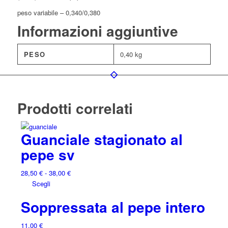
peso variabile – 0,340/0,380
Informazioni aggiuntive
PESO
0,40 kg
Prodotti correlati
Guanciale stagionato al
pepe sv
Fascia
28,50
€
-
38,00
€
Questo
di
Scegli
prodotto
prezzo:
Soppressata al pepe intero
ha
da
più
28,50 €
11,00
€
varianti.
a