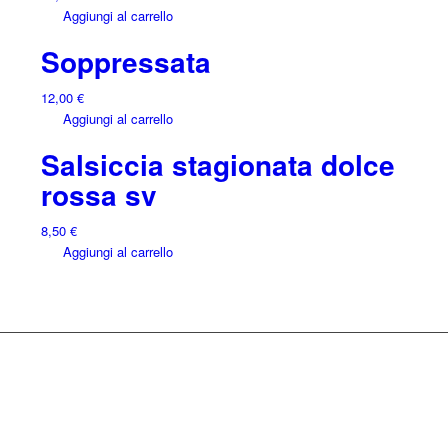
Aggiungi al carrello
Le
38,00 €
opzioni
Soppressata
possono
essere
12,00
€
scelte
Aggiungi al carrello
nella
pagina
Salsiccia stagionata dolce
del
rossa sv
prodotto
8,50
€
Aggiungi al carrello