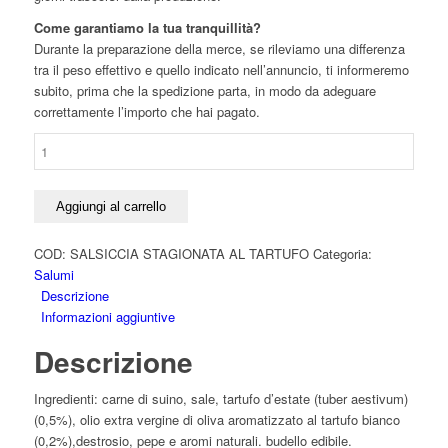
Come garantiamo la tua tranquillità?
Durante la preparazione della merce, se rileviamo una differenza
tra il peso effettivo e quello indicato nell’annuncio, ti informeremo
subito, prima che la spedizione parta, in modo da adeguare
correttamente l’importo che hai pagato.
Salsiccia
stagionata
al
tartufo
Aggiungi al carrello
sv
quantità
COD:
SALSICCIA STAGIONATA AL TARTUFO
Categoria:
Salumi
Descrizione
Informazioni aggiuntive
Descrizione
Ingredienti: carne di suino, sale, tartufo d’estate (tuber aestivum)
(0,5%), olio extra vergine di oliva aromatizzato al tartufo bianco
(0,2%),destrosio, pepe e aromi naturali. budello edibile.