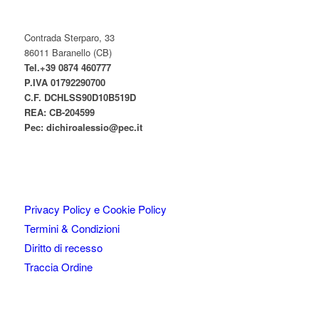
Contrada Sterparo, 33
86011 Baranello (CB)
Tel.+39 0874 460777
P.IVA
01792290700
C.F. DCHLSS90D10B519D
REA: CB-
204599
Pec:
dichiroalessio@pec.it
Privacy Policy e Cookie Policy
Termini & Condizioni
Diritto di recesso
Traccia Ordine