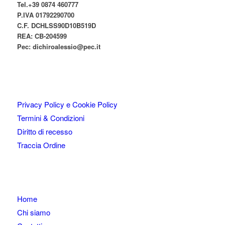
Tel.+39 0874 460777
P.IVA
01792290700
C.F. DCHLSS90D10B519D
REA: CB-
204599
Pec:
dichiroalessio@pec.it
Privacy Policy e Cookie Policy
Termini & Condizioni
Diritto di recesso
Traccia Ordine
Home
Chi siamo