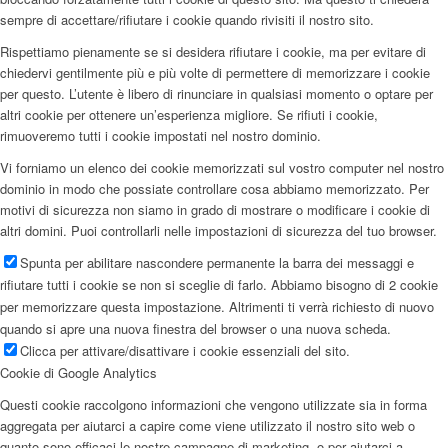
sempre di accettare/rifiutare i cookie quando rivisiti il nostro sito.
Rispettiamo pienamente se si desidera rifiutare i cookie, ma per evitare di
chiedervi gentilmente più e più volte di permettere di memorizzare i cookie
per questo. L’utente è libero di rinunciare in qualsiasi momento o optare per
altri cookie per ottenere un’esperienza migliore. Se rifiuti i cookie,
rimuoveremo tutti i cookie impostati nel nostro dominio.
Vi forniamo un elenco dei cookie memorizzati sul vostro computer nel nostro
dominio in modo che possiate controllare cosa abbiamo memorizzato. Per
motivi di sicurezza non siamo in grado di mostrare o modificare i cookie di
altri domini. Puoi controllarli nelle impostazioni di sicurezza del tuo browser.
Spunta per abilitare nascondere permanente la barra dei messaggi e
rifiutare tutti i cookie se non si sceglie di farlo. Abbiamo bisogno di 2 cookie
per memorizzare questa impostazione. Altrimenti ti verrà richiesto di nuovo
quando si apre una nuova finestra del browser o una nuova scheda.
Clicca per attivare/disattivare i cookie essenziali del sito.
Cookie di Google Analytics
Questi cookie raccolgono informazioni che vengono utilizzate sia in forma
aggregata per aiutarci a capire come viene utilizzato il nostro sito web o
quanto sono efficaci le nostre campagne di marketing, o per aiutarci a