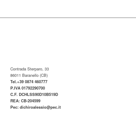
Contrada Sterparo, 33
86011 Baranello (CB)
Tel.+39 0874 460777
P.IVA
01792290700
C.F. DCHLSS90D10B519D
REA: CB-
204599
Pec:
dichiroalessio@pec.it