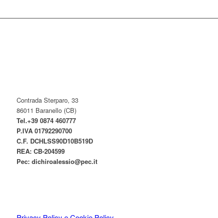
Contrada Sterparo, 33
86011 Baranello (CB)
Tel.+39 0874 460777
P.IVA
01792290700
C.F. DCHLSS90D10B519D
REA: CB-
204599
Pec:
dichiroalessio@pec.it
Privacy Policy e Cookie Policy