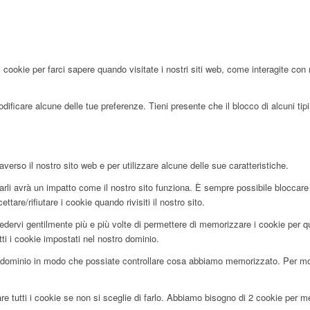
 cookie per farci sapere quando visitate i nostri siti web, come interagite con 
ificare alcune delle tue preferenze. Tieni presente che il blocco di alcuni tipi 
averso il nostro sito web e per utilizzare alcune delle sue caratteristiche.
utarli avrà un impatto come il nostro sito funziona. È sempre possibile blocca
tare/rifiutare i cookie quando rivisiti il nostro sito.
edervi gentilmente più e più volte di permettere di memorizzare i cookie per que
tti i cookie impostati nel nostro dominio.
dominio in modo che possiate controllare cosa abbiamo memorizzato. Per motiv
re tutti i cookie se non si sceglie di farlo. Abbiamo bisogno di 2 cookie per 