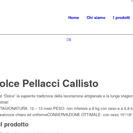
Home
Chi siamo
I prodotti
0
olce Pellacci Callisto
l “Dolce” la sapiente tradizione della lavorazione artigianale e la lunga stagion
itrati
STAGIONATURA: 12 – 13 mesi.PESO: non inferiore a 8 kg con osso e a 6,8 
salmone chiaro ed uniformeCONSERVAZIONE OTTIMALE: con osso 15°/18° dis
l prodotto