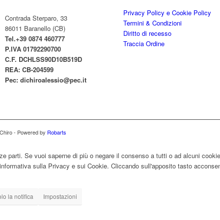
Privacy Policy e Cookie Policy
Contrada Sterparo, 33
Termini & Condizioni
86011 Baranello (CB)
Diritto di recesso
Tel.+39 0874 460777
Traccia Ordine
P.IVA
01792290700
C.F. DCHLSS90D10B519D
REA: CB-
204599
Pec:
dichiroalessio@pec.it
i Chiro - Powered by
Robarts
ze parti. Se vuoi saperne di più o negare il consenso a tutti o ad alcuni cooki
ll'informativa sulla Privacy e sui Cookie. Cliccando sull'apposito tasto acconsent
o la notifica
Impostazioni