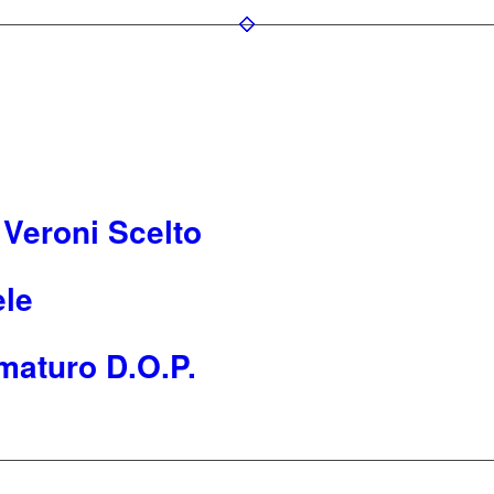
 Veroni Scelto
ele
maturo D.O.P.