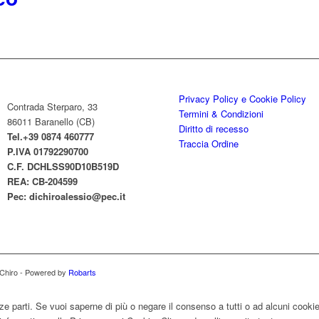
Privacy Policy e Cookie Policy
Contrada Sterparo, 33
Termini & Condizioni
86011 Baranello (CB)
Diritto di recesso
Tel.+39 0874 460777
Traccia Ordine
P.IVA
01792290700
C.F. DCHLSS90D10B519D
REA: CB-
204599
Pec:
dichiroalessio@pec.it
i Chiro - Powered by
Robarts
ze parti. Se vuoi saperne di più o negare il consenso a tutti o ad alcuni cooki