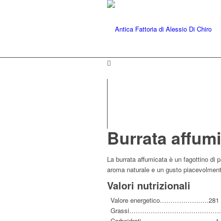
Burrata affum
La burrata affumicata è un fagottino di p
aroma naturale e un gusto piacevolment
Valori nutrizionali
Valore energetico………………..…281 k
Grassi…………………………………….25
Carboidrati……………………………..1,