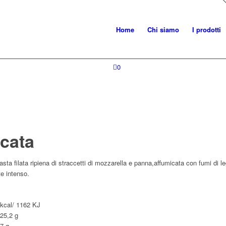
Home
Chi siamo
I prodotti
0
icata
asta filata ripiena di straccetti di mozzarella e panna,affumicata con fumi di l
e intenso.
cal/ 1162 KJ
,2 g
7 g