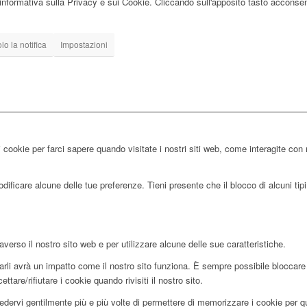
ll'informativa sulla Privacy e sui Cookie. Cliccando sull'apposito tasto acconsent
o la notifica
Impostazioni
 cookie per farci sapere quando visitate i nostri siti web, come interagite con 
ificare alcune delle tue preferenze. Tieni presente che il blocco di alcuni tipi 
averso il nostro sito web e per utilizzare alcune delle sue caratteristiche.
utarli avrà un impatto come il nostro sito funziona. È sempre possibile blocca
tare/rifiutare i cookie quando rivisiti il nostro sito.
edervi gentilmente più e più volte di permettere di memorizzare i cookie per que