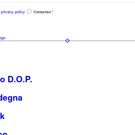
e
privacy policy
Consenso
*
ogo
o D.O.P.
rdegna
ck
co