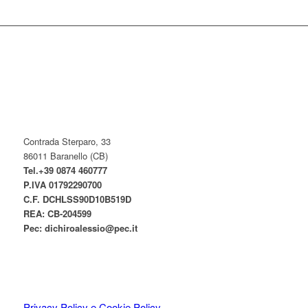
Contrada Sterparo, 33
86011 Baranello (CB)
Tel.+39 0874 460777
P.IVA
01792290700
C.F. DCHLSS90D10B519D
REA: CB-
204599
Pec:
dichiroalessio@pec.it
Privacy Policy e Cookie Policy