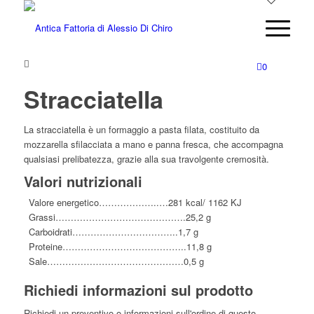
0
Stracciatella
La stracciatella è un formaggio a pasta filata, costituito da
mozzarella sfilacciata a mano e panna fresca, che accompagna
qualsiasi prelibatezza, grazie alla sua travolgente cremosità.
Valori nutrizionali
Valore energetico………………..…281 kcal/ 1162 KJ
Grassi…………………………………….25,2 g
Carboidrati……………………………..1,7 g
Proteine…………………………………..11,8 g
Sale………………………………………0,5 g
Richiedi informazioni sul prodotto
Richiedi un preventivo o informazioni sull'ordine di questo