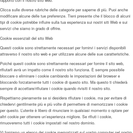
rapporto con il nostro sito web.
Clicca sulle diverse rubriche delle categorie per saperne di più. Puoi anche
modificare alcune delle tue preferenze. Tieni presente che il blocco di alcuni
tipi di cookie potrebbe influire sulla tua esperienza sui nostri siti Web e sui
servizi che siamo in grado di offrire.
Cookie essenziali del sito Web
Questi cookie sono strettamente necessari per fornirvi i servizi disponibili
attraverso il nostro sito web e per utilizzare alcune delle sue caratteristiche.
Poiché questi cookie sono strettamente necessari per fornire il sito web,
rifiutarli avrà un impatto come il nostro sito funziona. È sempre possibile
bloccare o eliminare i cookie cambiando le impostazioni del browser e
bloccando forzatamente tutti i cookie di questo sito. Ma questo ti chiederà
sempre di accettare/rifiutare i cookie quando rivisiti il nostro sito.
Rispettiamo pienamente se si desidera rifiutare i cookie, ma per evitare di
chiedervi gentilmente più e più volte di permettere di memorizzare i cookie
per questo. L’utente è libero di rinunciare in qualsiasi momento o optare per
altri cookie per ottenere un’esperienza migliore. Se rifiuti i cookie,
rimuoveremo tutti i cookie impostati nel nostro dominio.
Vi forniamo un elenco dei cookie memorizzati sul vostro computer nel nostro