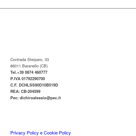
Contrada Sterparo, 33
86011 Baranello (CB)
Tel.+39 0874 460777
P.IVA
01792290700
C.F. DCHLSS90D10B519D
REA: CB-
204599
Pec:
dichiroalessio@pec.it
Privacy Policy e Cookie Policy