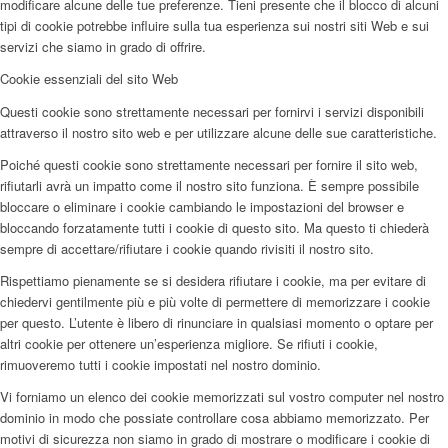
modificare alcune delle tue preferenze. Tieni presente che il blocco di alcuni
tipi di cookie potrebbe influire sulla tua esperienza sui nostri siti Web e sui
servizi che siamo in grado di offrire.
Cookie essenziali del sito Web
Questi cookie sono strettamente necessari per fornirvi i servizi disponibili
attraverso il nostro sito web e per utilizzare alcune delle sue caratteristiche.
Poiché questi cookie sono strettamente necessari per fornire il sito web,
rifiutarli avrà un impatto come il nostro sito funziona. È sempre possibile
bloccare o eliminare i cookie cambiando le impostazioni del browser e
bloccando forzatamente tutti i cookie di questo sito. Ma questo ti chiederà
sempre di accettare/rifiutare i cookie quando rivisiti il nostro sito.
Rispettiamo pienamente se si desidera rifiutare i cookie, ma per evitare di
chiedervi gentilmente più e più volte di permettere di memorizzare i cookie
per questo. L’utente è libero di rinunciare in qualsiasi momento o optare per
altri cookie per ottenere un’esperienza migliore. Se rifiuti i cookie,
rimuoveremo tutti i cookie impostati nel nostro dominio.
Vi forniamo un elenco dei cookie memorizzati sul vostro computer nel nostro
dominio in modo che possiate controllare cosa abbiamo memorizzato. Per
motivi di sicurezza non siamo in grado di mostrare o modificare i cookie di