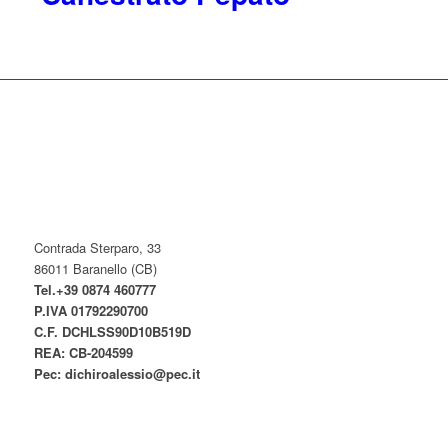
Contrada Sterparo, 33
86011 Baranello (CB)
Tel.+39 0874 460777
P.IVA
01792290700
C.F. DCHLSS90D10B519D
REA: CB-
204599
Pec:
dichiroalessio@pec.it